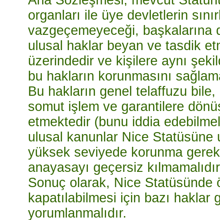
organları ile üye devletlerin sın
vazgeçemeyeceği, başkalarına de
ulusal haklar beyan ve tasdik et
üzerindedir ve kişilere aynı şek
bu hakların korunmasını sağlamayı
Bu hakların genel telaffuzu bile
somut işlem ve garantilere dönü
etmektedir (bunu iddia edebilmel
ulusal kanunlar Nice Statüsüne 
yüksek seviyede korunma gerekt
anayasayı geçersiz kılmamalıdı
Sonuç olarak, Nice Statüsünde ö
kapatılabilmesi için bazı haklar
yorumlanmalıdır.