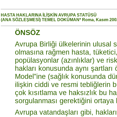
HASTA HAKLARINA İLİŞKİN AVRUPA STATÜSÜ
(ANA SÖZLEŞMESİ) TEMEL DOKÜMAN* Roma, Kasım 200
ÖNSÖZ
Avrupa Birliği ülkelerinin ulusal s
olmasına rağmen hasta, tüketici, k
popülasyonlar (azınlıklar) ve ris
hakları konusunda aynı şartları
Model”ine (sağlık konusunda dün
ilişkin ciddi ve resmi tebliğleri
çok kısıtlama ve haksızlık bu h
sorgulanması gerektiğini ortaya
Avrupa vatandaşları gibi, hakları