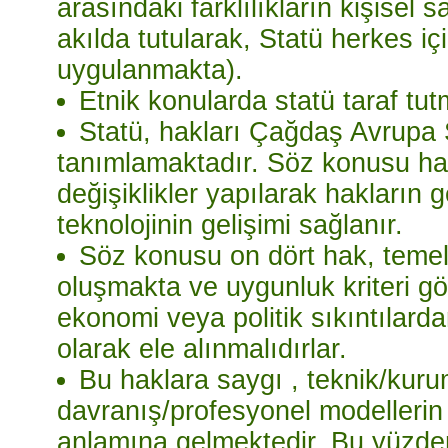
arasındaki farklılıkların kişisel s
akılda tutularak, Statü herkes iç
uygulanmakta).
Etnik konularda statü taraf tu
Statü, hakları Çağdaş Avrupa 
tanımlamaktadır. Söz konusu hakl
değişiklikler yapılarak hakların ge
teknolojinin gelişimi sağlanır.
Söz konusu on dört hak, teme
oluşmakta ve uygunluk kriteri g
ekonomi veya politik sıkıntılard
olarak ele alınmalıdırlar.
Bu haklara saygı , teknik/kuru
davranış/profesyonel modellerin (
anlamına gelmektedir. Bu yüzden 