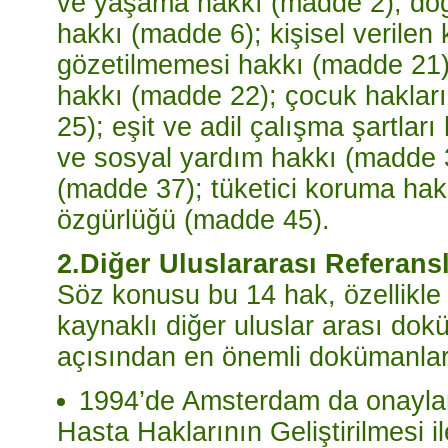
ve yaşama hakkı (madde 2); doğ
hakkı (madde 6); kişisel verile
gözetilmemesi hakkı (madde 21); kü
hakkı (madde 22); çocuk hakları
25); eşit ve adil çalışma şartlar
ve sosyal yardım hakkı (madde 
(madde 37); tüketici koruma ha
özgürlüğü (madde 45).
2.Diğer Uluslararası Referans
Söz konusu bu 14 hak, özellik
kaynaklı diğer uluslar arası dok
açısından en önemli dokümanlar 
1994’de Amsterdam da onayla
Hasta Haklarının Geliştirilmesi ile 