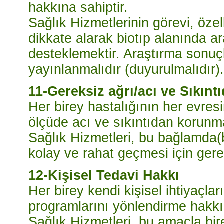
hakkına sahiptir.
Sağlık Hizmetlerinin görevi, özell
dikkate alarak biotıp alanında a
desteklemektir. Araştırma sonuçl
yayınlanmalıdır (duyurulmalıdır).
11-Gereksiz ağrı/acı ve Sıkın
Her birey hastalığının her evr
ölçüde acı ve sıkıntıdan korunma
Sağlık Hizmetleri, bu bağlamda(
kolay ve rahat geçmesi için gerekl
12-Kişisel Tedavi Hakkı
Her birey kendi kişisel ihtiyaçla
programlarını yönlendirme hakkın
Sağlık Hizmetleri, bu amaçla bi