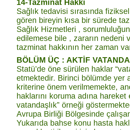
14-Tazminat Hakkı
Sağlık tedavisi sırasında fizikse
gören bireyin kısa bir sürede ta
Sağlık Hizmetleri , sorumluluğu
edilemese bile , zararın nedeni 
tazminat hakkının her zaman var
BÖLÜM ÜÇ : AKTİF VATAND
Statü’de öne sürülen haklar “vat
etmektedir. Birinci bölümde yer
kriterine önem verilmemekte, an
haklarını koruma adına hareket e
vatandaşlık” örneği göstermekte
Avrupa Birliği Bölgesinde çalışan 
Yukarıda bahse konu hasta haklar