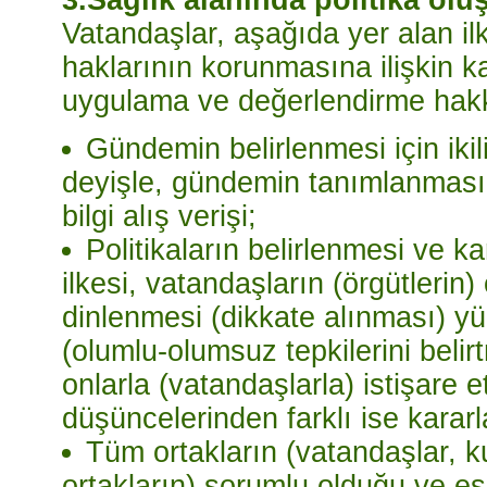
Vatandaşlar, aşağıda yer alan il
haklarının korunmasına ilişkin k
uygulama ve değerlendirme hakkı
Gündemin belirlenmesi için ikil
deyişle, gündemin tanımlanması
bilgi alış verişi;
Politikaların belirlenmesi ve 
ilkesi, vatandaşların (örgütlerin)
dinlenmesi (dikkate alınması) y
(olumlu-olumsuz tepkilerini beli
onlarla (vatandaşlarla) istişare 
düşüncelerinden farklı ise karar
Tüm ortakların (vatandaşlar, k
ortakların) sorumlu olduğu ve eşi