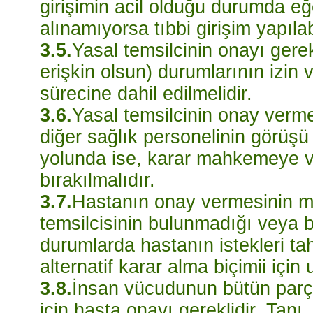
girişimin acil olduğu durumda e
alınamıyorsa tıbbi girişim yapılabi
3.5.
Yasal temsilcinin onayı gere
erişkin olsun) durumlarının izin 
sürecine dahil edilmelidir.
3.6.
Yasal temsilcinin onay verme
diğer sağlık personelinin görüşü g
yolunda ise, karar mahkemeye v
bırakılmalıdır.
3.7.
Hastanın onay vermesinin m
temsilcisinin bulunmadığı veya 
durumlarda hastanın istekleri ta
alternatif karar alma biçimii için
3.8.
İnsan vücudunun bütün parça
için hasta onayı gereklidir. Tan