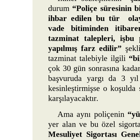
durum
“Poliçe süresinin b
ihbar edilen bu tür
ola
vade bitiminden itibare
tazminat talepleri, işbu 
yapılmış farz edilir”
şekli
tazminat talebiyle ilgili
“bi
çok 30 gün sonrasına kadar
başvuruda yargı da 3 yıl
kesinleştirmişse o koşulda s
karşılayacaktır.
Ama aynı poliçenin
“yü
yer alan ve bu özel sigort
Mesuliyet Sigortası Genel