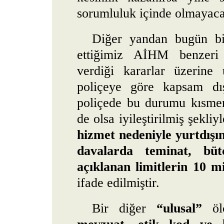
sorumluluk içinde olmayaca
Diğer yandan bugün bi
ettiğimiz AİHM benzeri u
verdiği kararlar üzerine 
poliçeye göre kapsam dış
poliçede bu durumu kısme
de olsa iyileştirilmiş şekliy
hizmet nedeniyle yurtdışın
davalarda teminat, bü
açıklanan limitlerin 10 mis
ifade edilmiştir.
Bir diğer
“ulusal”
ölç