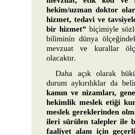
mevzuat, etik kod ve k
hekim/uzman doktor olara
hizmet, tedavi ve tavsiyel
bir hizmet”
biçimiyle sözl
biliminin dünya ölçeğindek
mevzuat ve kurallar öl
olacaktır.
Daha açık olarak hükü
durum aykırılıklar da bel
kanun ve nizamları, gene
hekimlik meslek etiği kur
meslek gereklerinden olma
ileri sürülen talepler ile
faaliyet alanı için geçer