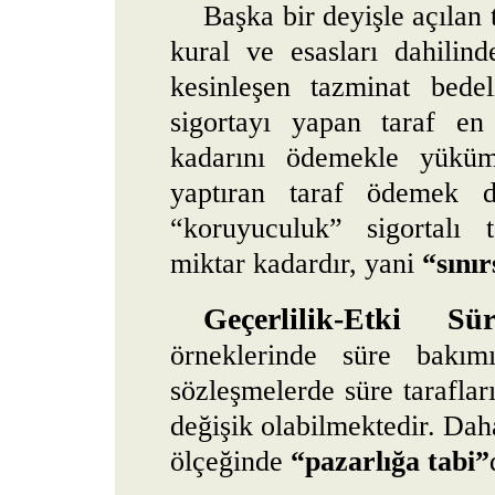
Başka bir deyişle açılan
kural ve esasları dahilin
kesinleşen tazminat bedel
sigortayı yapan taraf en
kadarını ödemekle yüküml
yaptıran taraf ödemek d
“koruyuculuk” sigortalı t
miktar kadardır, yani
“sınır
Geçerlilik-Etki Sür
örneklerinde süre bakımı
sözleşmelerde süre taraflar
değişik olabilmektedir. Daha
ölçeğinde
“pazarlığa tabi”