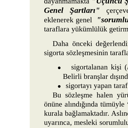
"Üçüncü Ş
dayanmamakta
Genel Şartları"
çerçeve
"sorumlu
eklenerek genel
taraflara yükümlülük getirm
Daha önceki değerlend
sigorta sözleşmesinin tarafla
sigortalanan kişi (
●
Belirli branşlar dışınd
sigortayı yapan taraf:
●
Bu sözleşme halen yür
önüne alındığında tümüyle
kurala bağlamaktadır. Aslın
uyarınca, mesleki sorumlul