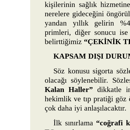
kişilerinin sağlık hizmeti
nerelere gideceğini öngörü
yandan yıllık gelirin %4
primleri, diğer sonucu is
belirttiğimiz
“ÇEKİNİK T
KAPSAM DIŞI DUR
Söz konusu sigorta sözl
olacağı söylenebilir. Sözl
Kalan Haller”
dikkatle in
hekimlik ve tıp pratiği göz 
çok daha iyi anlaşılacaktır.
İlk sınırlama
“coğrafi 