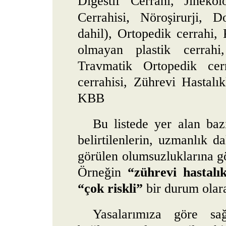
Digestif Cerrahi, Jinek
,
Cerrahisi
Nöroşirurji, D
dahil), Ortopedik cerrahi,
olmayan plastik cerrahi
Travmatik Ortopedik cerr
cerrahisi, Zührevi Hastalık
KBB
Bu listede yer alan bazı
belirtilenlerin, uzmanlık d
görülen olumsuzluklarına gör
Örneğin
“zührevi hastalık
“çok riskli”
bir durum olara
Yasalarımıza göre sağ