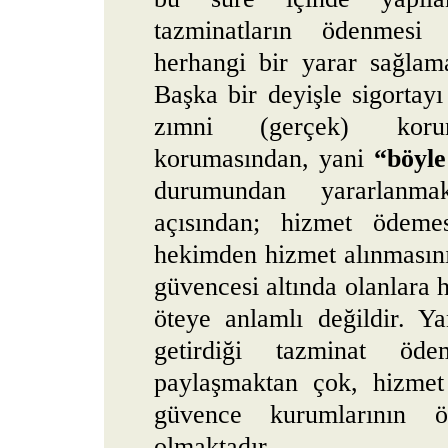
tazminatların ödenmesi 
herhangi bir yarar sağlam
Başka bir deyişle sigortayı 
zımni (gerçek) korum
korumasından, yani
“böyle
durumundan yararlanma
açısından; hizmet ödemes
hekimden hizmet alınmasını
güvencesi altında olanlara
öteye anlamlı değildir. Y
getirdiği tazminat öde
paylaşmaktan çok, hizmet 
güvence kurumlarının 
olmaktadır.