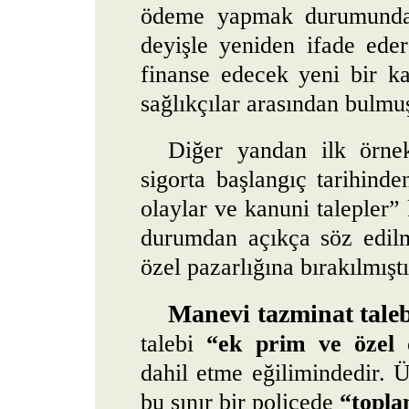
ödeme yapmak durumunda 
deyişle yeniden ifade eders
finanse edecek yeni bir k
sağlıkçılar arasından bulmu
Diğer yandan ilk örnek
sigorta başlangıç tarihind
olaylar ve kanuni talepler” 
durumdan açıkça söz edilm
özel pazarlığına bırakılmıştı
Manevi tazminat tale
talebi
“ek prim ve özel 
dahil etme eğilimindedir. Ü
bu sınır bir poliçede
“topla