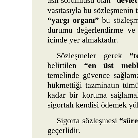
asli sorumlusu olan
“devlet
vasıtasıyla bu sözleşmenin t
“yargı organı”
bu sözleşm
durumu değerlendirme ve 
içinde yer almaktadır.
Sözleşmeler gerek
“t
belirtilen
“en üst mebl
temelinde güvence sağlama
hükmettiği tazminatın tümü 
kadar bir koruma sağlamak
sigortalı kendisi ödemek y
Sigorta sözleşmesi
“süre
geçerlidir.