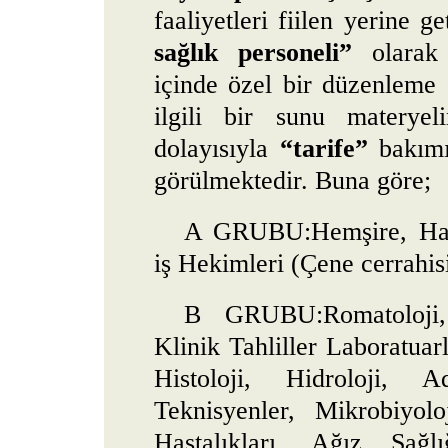
faaliyetleri fiilen yerine g
sağlık personeli”
olarak b
içinde özel bir düzenleme
ilgili bir sunu materyel
dolayısıyla
“tarife”
bakımın
görülmektedir. Buna göre;
A GRUBU:Hemşire, Hasta
iş Hekimleri (Çene cerrahisi
B GRUBU:Romatoloji,
Klinik Tahliller Laboratuarl
Histoloji, Hidroloji, 
Teknisyenler, Mikrobiyol
Hastalıkları, Ağız Sağl