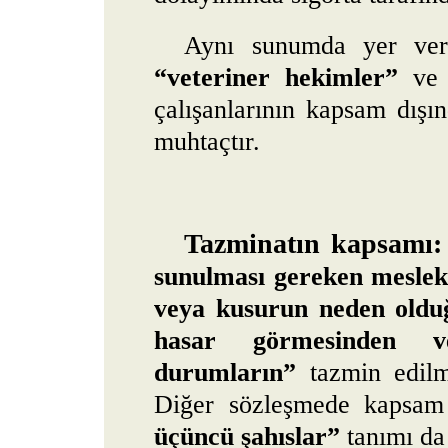
Aynı sunumda yer ver
“veteriner hekimler”
v
çalışanlarının kapsam dışı
muhtaçtır.
Tazminatın kapsamı:
sunulması gereken mesleki
veya kusurun neden olduğ
hasar görmesinden v
durumların”
tazmin edilme
Diğer sözleşmede kapsa
üçüncü şahıslar”
tanımı da 