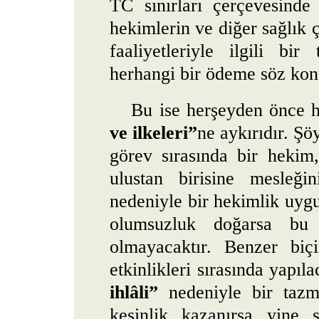
TC sınırları çerçevesinde 
hekimlerin ve diğer sağlık ç
faaliyetleriyle ilgili bir
herhangi bir ödeme söz kon
Bu ise herşeyden önce h
ve ilkeleri”
ne aykırıdır. Şö
görev sırasında bir hekim
ulustan birisine mesleği
nedeniyle bir hekimlik uyg
olumsuzluk doğarsa bu
olmayacaktır. Benzer biç
etkinlikleri sırasında yapı
ihlâli”
nedeniyle bir tazm
kesinlik kazanırsa yine s