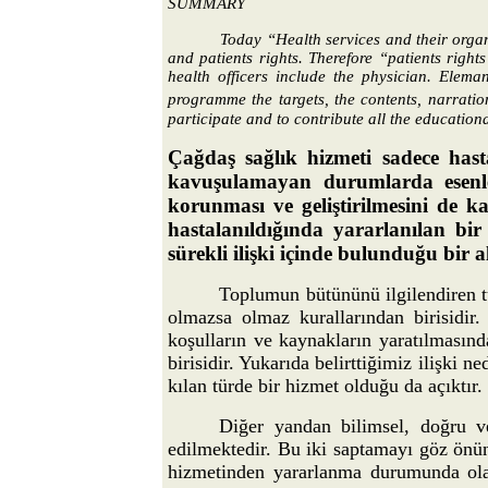
SUMMARY
Today “Health services and their organ
and patients rights. Therefore “patients right
health officers include the physician.
Eleman
programme the targets, the contents, narrati
participate and to contribute all the education
Çağdaş sağlık hizmeti sadece hasta
kavuşulamayan durumlarda esenle
korunması ve geliştirilmesini de 
hastalanıldığında yararlanılan bi
sürekli ilişki içinde bulunduğu bir 
Toplumun bütününü ilgilendiren 
olmazsa olmaz kurallarından birisidir.
koşulların ve kaynakların yaratılmasınd
birisidir. Yukarıda belirttiğimiz ilişki 
kılan türde bir hizmet olduğu da açıktır.
Diğer yandan bilimsel, doğru v
edilmektedir. Bu iki saptamayı göz önün
hizmetinden yararlanma durumunda olan